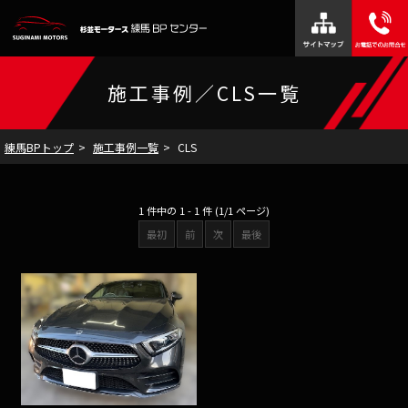
施工事例／CLS一覧
練馬BPトップ
施工事例一覧
CLS
1 件中の 1 - 1 件 (1/1 ページ)
最初
前
次
最後