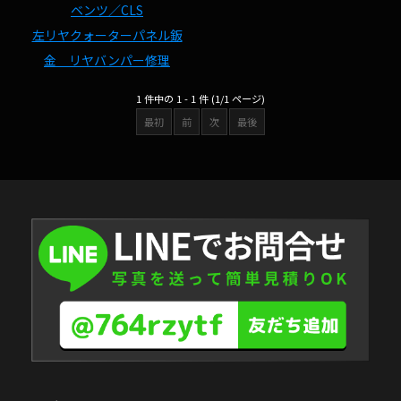
ベンツ／CLS
左リヤクォーターパネル鈑
金 リヤバンパー修理
1 件中の 1 - 1 件 (1/1 ページ)
最初
前
次
最後